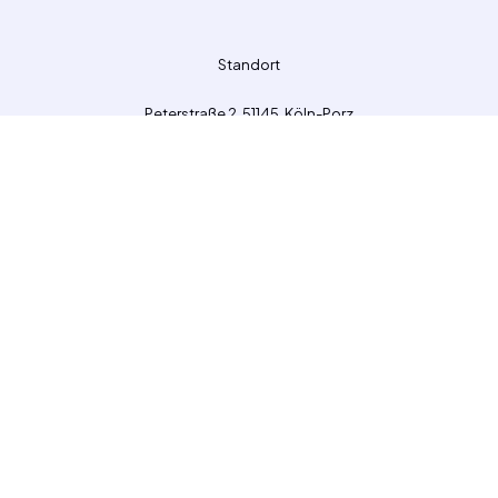
Standort
Peterstraße 2, 51145, Köln-Porz
Kontakt
Telefon: 02203-93550-0
E-Mail: kontakt@ibr-gmbh.com
Seiten
Datenschutz
Impressum
Folge uns