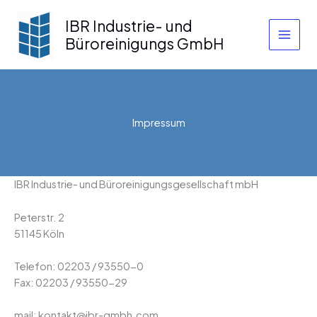
Zum
IBR Industrie- und
Inhalt
springen
Büroreinigungs GmbH
Impressum
IBR Industrie- und Büroreinigungsgesellschaft mbH
Peterstr. 2
51145 Köln
Telefon: 02203 / 93550-0
Fax: 02203 / 93550-29
mail: kontakt@ibr-gmbh.com